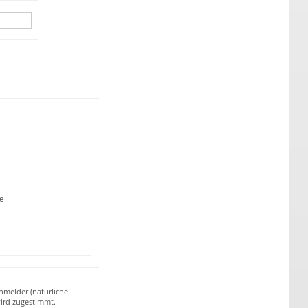
te
nmelder (natürliche
ird zugestimmt.