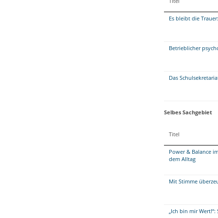
Titel
Es bleibt die Traue
Betrieblicher psycho
Das Schulsekretaria
Selbes Sachgebiet
Titel
Power & Balance im
dem Alltag
Mit Stimme überzeug
„Ich bin mir Wert!“