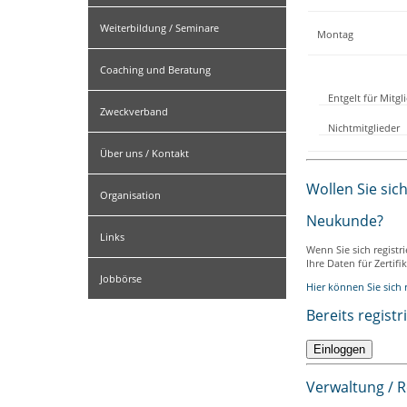
Weiterbildung / Seminare
Montag
Coaching und Beratung
Entgelt für Mitg
Zweckverband
Nichtmitglieder
Über uns / Kontakt
Wollen Sie sic
Organisation
Neukunde?
Links
Wenn Sie sich registr
Ihre Daten für Zertif
Jobbörse
Hier können Sie sich r
Bereits registr
Verwaltung / 