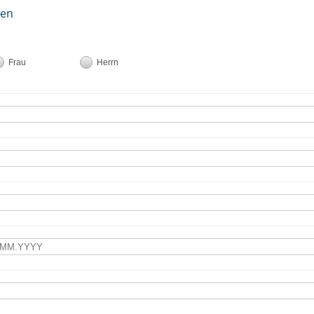
ten
Frau
Herrn