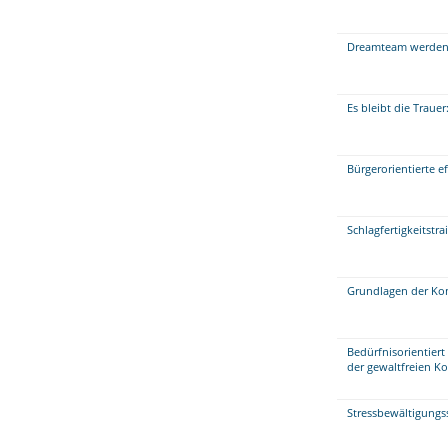
Dreamteam werden 
Es bleibt die Traue
Bürgerorientierte 
Schlagfertigkeitstr
Grundlagen der Kon
Bedürfnisorientier
der gewaltfreien 
Stressbewältigungs