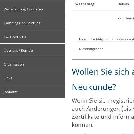
Wochentag
Datum
Weiterbildung / Seminare
Kein Term
Coaching und Beratung
Zweckverband
Entgelt für Mitglieder des Zweckve
Nichtmitglieder
Über uns / Kontakt
Organisation
Wollen Sie sich
Links
Neukunde?
Jobbörse
Wenn Sie sich registrie
auch Änderungen (bis 
Zertifikate und Informa
können.