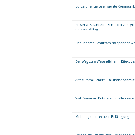
Bürgerorientierte effiziente Kommuni
Power & Balance im Beruf Teil 2: Psy
mit dem Alltag
Den inneren Schutzschirm spannen – 
Der Weg zum Wesentlichen – Effektiv
Altdeutsche Schrift - Deutsche Schreib
Web-Seminar: Kritisieren in allen Face
Mobbing und sexuelle Belästigung
Lachen als Lebenskraft: Stress abbau