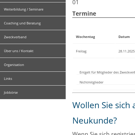
01
Weiterbildung / Seminare
Termine
Coaching und Beratung
Wochentag
Datum
Zweckverband
Über uns / Kontakt
Freitag
28.11.2025
Organisation
Entgelt für Mitglieder des Zweckve
Links
Nichtmitglieder
Jobbörse
Wollen Sie sich
Neukunde?
Wenn Sie sich registrie