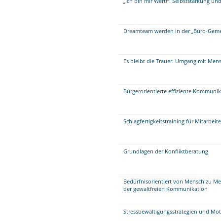
„Ich bin mir Wert!“: Selbststärkung un
Dreamteam werden in der „Büro-Geme
Es bleibt die Trauer: Umgang mit Mens
Bürgerorientierte effiziente Kommuni
Schlagfertigkeitstraining für Mitarbei
Grundlagen der Konfliktberatung
Bedürfnisorientiert von Mensch zu M
der gewaltfreien Kommunikation
Stressbewältigungsstrategien und Mot