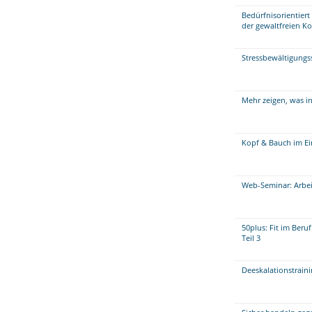
Bedürfnisorientier
der gewaltfreien 
Stressbewältigungs
Mehr zeigen, was in
Kopf & Bauch im Ein
Web-Seminar: Arbeit
50plus: Fit im Beru
Teil 3
Deeskalationstraini