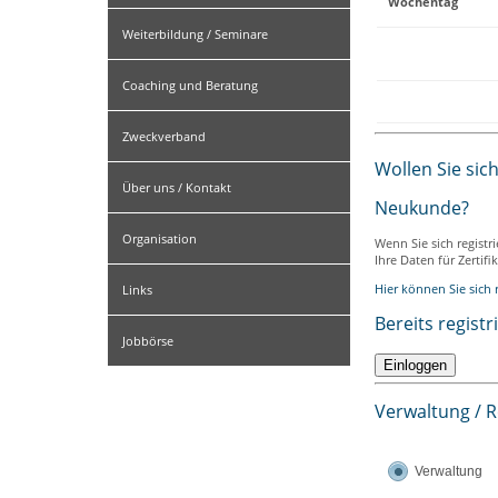
Wochentag
Weiterbildung / Seminare
Coaching und Beratung
Zweckverband
Wollen Sie sic
Über uns / Kontakt
Neukunde?
Organisation
Wenn Sie sich registr
Ihre Daten für Zertif
Hier können Sie sich r
Links
Bereits registr
Jobbörse
Verwaltung / 
Verwaltung