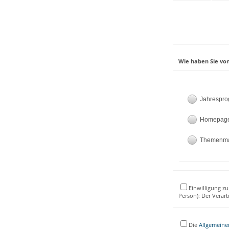
Wie haben Sie von
Jahrespr
Homepag
Themenm
Einwilligung zu
Person): Der Verar
Die
Allgemeine