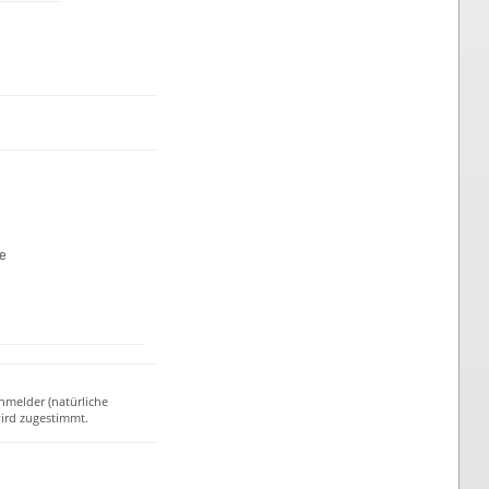
te
nmelder (natürliche
ird zugestimmt.