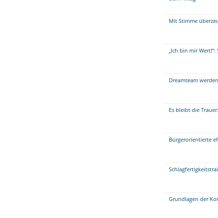
Mit Stimme überzeug
„Ich bin mir Wert!“
Dreamteam werden 
Es bleibt die Traue
Bürgerorientierte 
Schlagfertigkeitstr
Grundlagen der Kon