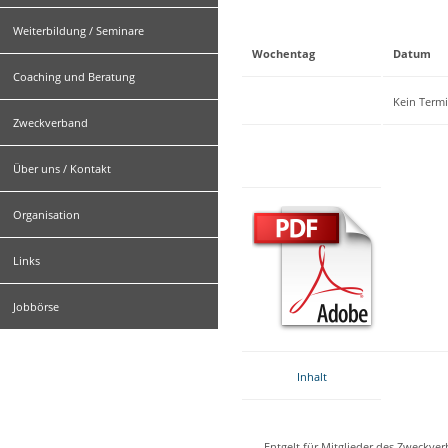
Weiterbildung / Seminare
Wochentag
Datum
Coaching und Beratung
Kein Term
Zweckverband
Über uns / Kontakt
Organisation
Links
Jobbörse
Inhalt
Entgelt für Mitglieder des Zweckve