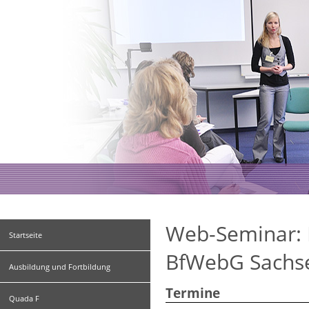
Web-Seminar: 
Startseite
BfWebG Sach
Ausbildung und Fortbildung
Termine
Quada F