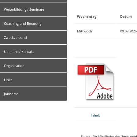
Weiterbildung / Seminare
Wochentag
Datum
Coaching und Beratung
Mittwoch
09.09.2026
Zweckverband
Über uns / Kontakt
Organisation
Links
Jobbörse
Inhalt
Entgelt für Mitglieder des Zweckve