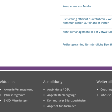
Kompetenz am Telefon
Die Sitzung effizient durchführen – w
Kommunikation aufeinander treffen
Konfliktmanagement in der Verwaltung
Prüfungstraining für mündliche Bew
Aktuelles
Ausbildung
Weiterbi
Aktuelle Veranstaltung
Ausbildung / DBU
Coachin
Jahresprogramm
Angestelltenlehrgänge
Inhouse
SKSD-Mitteilungen
Kommunaler Bilanzbuchhalter
Angebot für Ausbilder