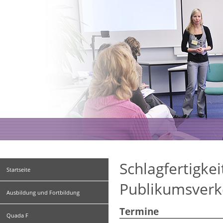
Schlagfertigkei
Startseite
Publikumsver
Ausbildung und Fortbildung
Termine
Quada F