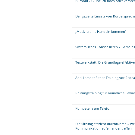
Burnout - Glühe ich noch oder verbre
Der gezielte Einsatz von Körpersprac
„Motiviert ins Handeln kommen“
Systemisches Konsensieren – Gemein
Textwerkstatt: Die Grundlage effektiv
Anti-Lampenfieber-Training vor Redea
Prüfungstraining für mündliche Bew
Kompetenz am Telefon
Die Sitzung effizient durchführen – w
Kommunikation aufeinander treffen