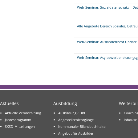
Web-Seminar: Sozialdatenschutz – Da
Alle Angebote Bereich Soziales, Betre
Web-Seminar: Ausländerrecht Update
Web-Seminar: Asylbewerberleistungs
Aktuelles
Ausbildung
Weiterbi
Aktuelle Veranstaltung
Ausbildung / DBU
Coachin
Jahresprogramm
Angestelltenlehrgänge
Inhouse
SKSD-Mitteilungen
Kommunaler Bilanzbuchhalter
Angebot für Ausbilder