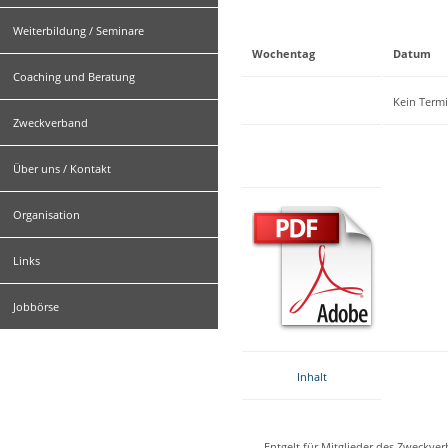
Weiterbildung / Seminare
Wochentag
Datum
Coaching und Beratung
Kein Term
Zweckverband
Über uns / Kontakt
Organisation
Links
Jobbörse
Inhalt
Entgelt für Mitglieder des Zweckve