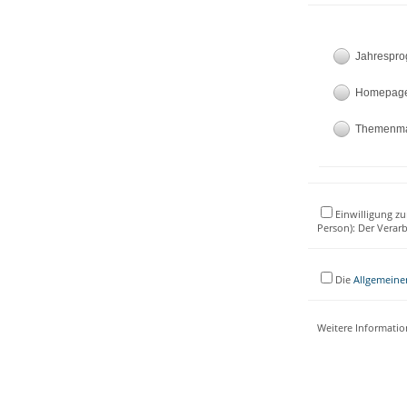
Jahrespr
Homepag
Themenm
Einwilligung zu
Person): Der Verar
Die
Allgemeine
Weitere Informati