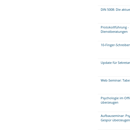
DIN 5008: Die aktu
Protokollführung -
Dienstberatungen
10-Finger-Schreibe
Update für Sekretar
Web-Seminar: Tabell
Psychologie im Offi
überzeugen
Aufbauseminar: Psyc
Gespür überzeugen