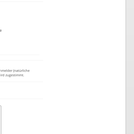
te
nmelder (natürliche
ird zugestimmt.