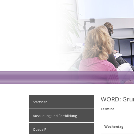
WORD: Gru
Startseite
Termine
Ausbildung und Fortbildung
Wochentag
Quada F