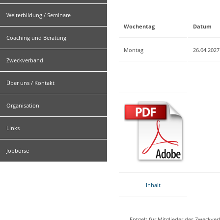
Weiterbildung / Seminare
Wochentag
Datum
Coaching und Beratung
Montag
26.04.2027
Zweckverband
Über uns / Kontakt
Organisation
Links
Jobbörse
Inhalt
Entgelt für Mitglieder des Zweckve