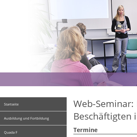
Web-Seminar: R
Startseite
Beschäftigten 
Ausbildung und Fortbildung
Termine
Quada F