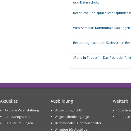
und Datenschutz
Rechtliche und sprachliche Optimier
Web-Seminar: Kommunale Satzungen re
Bestattung nach dem Sächsischen Bes
„Ruhe in Frieden“ – Das Recht der Fri
Aktuelles
Ausbildung
Weiterbi
Aktuelle Veranstaltung
Ausbildung / DBU
Coachin
Jahresprogramm
Angestelltenlehrgänge
Inhouse
SKSD-Mitteilungen
Kommunaler Bilanzbuchhalter
Angebot für Ausbilder