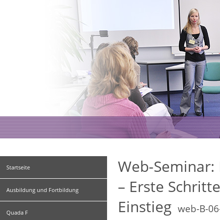
Web-Seminar: N
Startseite
– Erste Schritt
Ausbildung und Fortbildung
Einstieg
web-B-06
Quada F