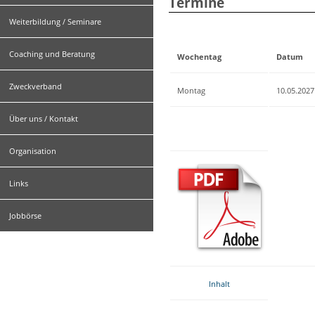
Termine
Weiterbildung / Seminare
Coaching und Beratung
Wochentag
Datum
Zweckverband
Montag
10.05.2027
Über uns / Kontakt
Organisation
Links
Jobbörse
Inhalt