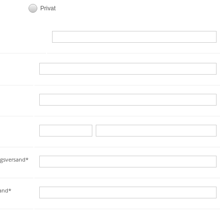
Privat
ngsversand*
sand*