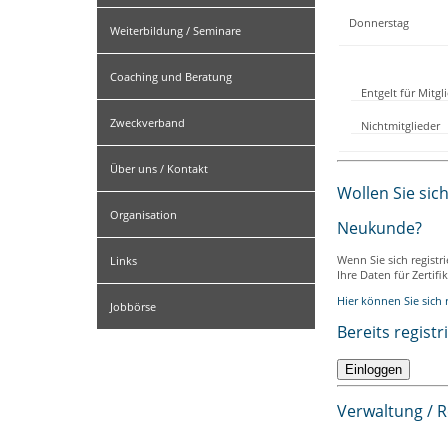
Donnerstag
Weiterbildung / Seminare
Coaching und Beratung
Entgelt für Mitg
Zweckverband
Nichtmitglieder
Über uns / Kontakt
Wollen Sie sic
Organisation
Neukunde?
Wenn Sie sich registr
Links
Ihre Daten für Zertif
Hier können Sie sich r
Jobbörse
Bereits registr
Verwaltung / 