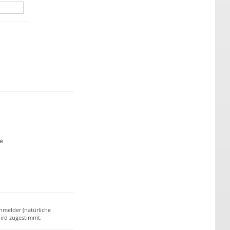
te
nmelder (natürliche
ird zugestimmt.