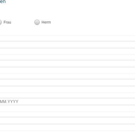
ten
Frau
Herrn