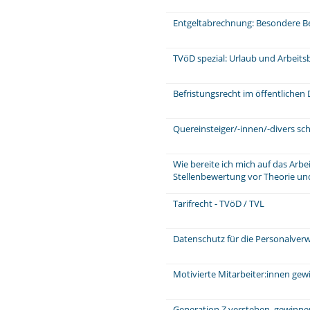
Entgeltabrechnung: Besondere Be
TVöD spezial: Urlaub und Arbeits
Befristungsrecht im öffentlichen 
Quereinsteiger/-innen/-divers sch
Wie bereite ich mich auf das Arb
Stellenbewertung vor Theorie und
Tarifrecht - TVöD / TVL
Datenschutz für die Personalver
Motivierte Mitarbeiter:innen ge
Generation Z verstehen, gewinne