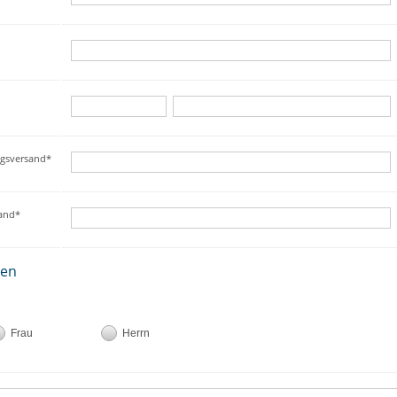
ngsversand*
sand*
ten
Frau
Herrn