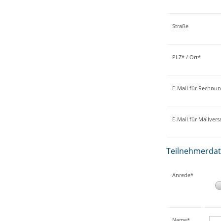
Straße
PLZ* / Ort*
E-Mail für Rechnu
E-Mail für Mailver
Teilnehmerda
Anrede*
Name*