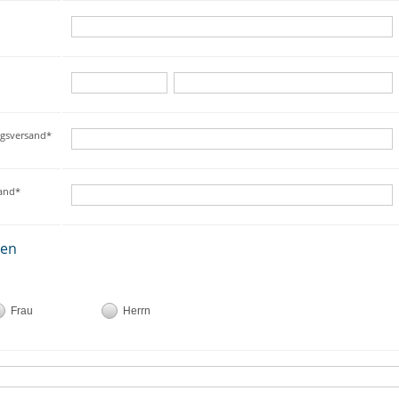
ngsversand*
sand*
ten
Frau
Herrn