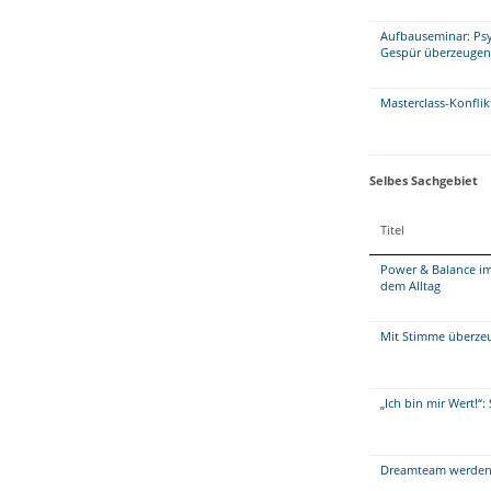
Aufbauseminar: Psyc
Gespür überzeugen
Masterclass-Konfl
Selbes Sachgebiet
Titel
Power & Balance im
dem Alltag
Mit Stimme überzeug
„Ich bin mir Wert!“
Dreamteam werden 