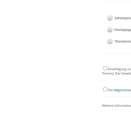
Jahrespr
Homepag
Themenm
Einwilligung zu
Person): Der Verar
Die
Allgemeine
Weitere Informati