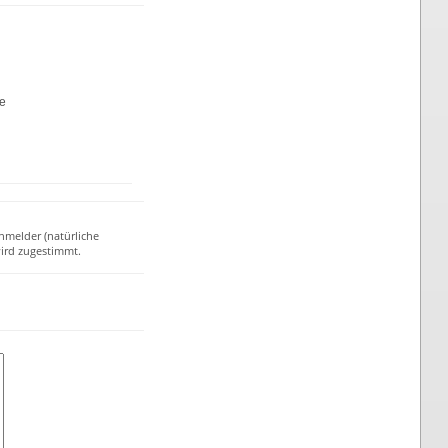
te
nmelder (natürliche
ird zugestimmt.