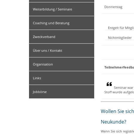
Donnerstag
Weiterbildung / Seminare
Coaching und Beratung
Entgelt für Mitg
Zweckverband
Nichtmitglieder
Über uns / Kontakt
Organisation
Teilnehmerfeedb
Links
Seminar war 
Jobbörse
Stoff wurde aufgelo
Wollen Sie sic
Neukunde?
Wenn Sie sich registr