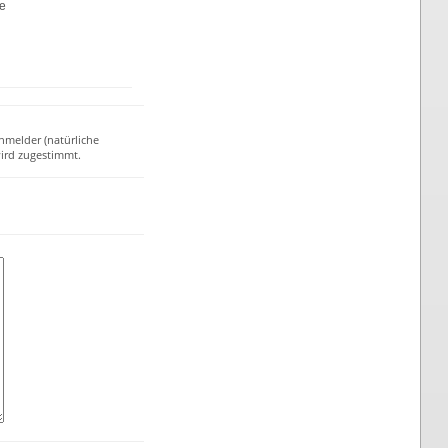
te
nmelder (natürliche
ird zugestimmt.