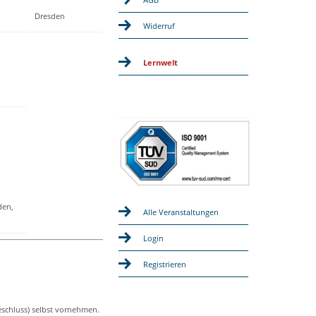
Dresden
Widerruf
Lernwelt
den,
Alle Veranstaltungen
Login
Registrieren
eschluss) selbst vornehmen.