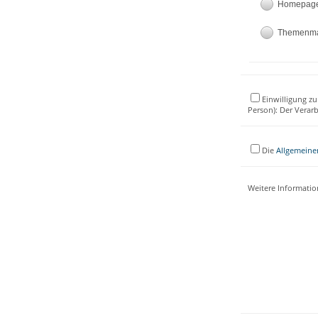
Homepag
Themenm
Einwilligung zu
Person): Der Verar
Die
Allgemeine
Weitere Informati