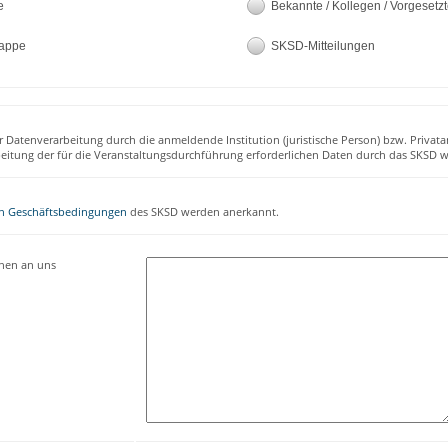
e
Bekannte / Kollegen / Vorgesetz
appe
SKSD-Mitteilungen
r Datenverarbeitung durch die anmeldende Institution (juristische Person) bzw. Privata
beitung der für die Veranstaltungsdurchführung erforderlichen Daten durch das SKSD w
n Geschäftsbedingungen
des SKSD werden anerkannt.
onen an uns