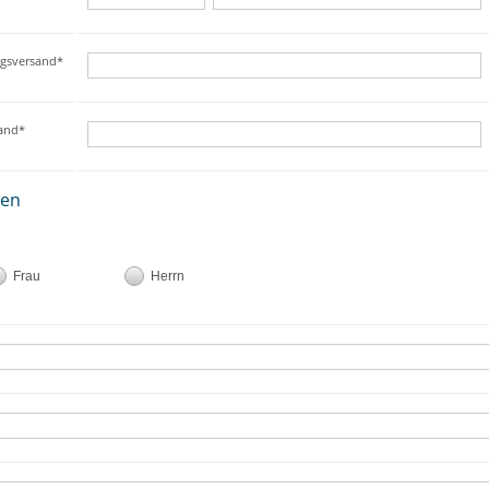
ngsversand*
sand*
ten
Frau
Herrn