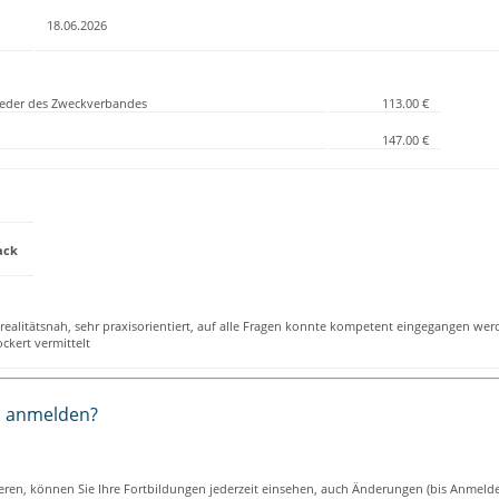
18.06.2026
lieder des Zweckverbandes
113.00 €
147.00 €
ack
realitätsnah, sehr praxisorientiert, auf alle Fragen konnte kompetent eingegangen wer
ckert vermittelt
h anmelden?
ieren, können Sie Ihre Fortbildungen jederzeit einsehen, auch Änderungen (bis Anmeld