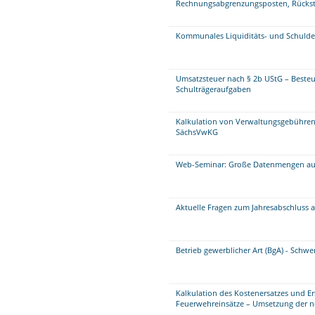
Rechnungsabgrenzungsposten, Rückste
Kommunales Liquiditäts- und Schul
Umsatzsteuer nach § 2b UStG – Beste
Schulträgeraufgaben
Kalkulation von Verwaltungsgebühren
SächsVwKG
Web-Seminar: Große Datenmengen aufb
Aktuelle Fragen zum Jahresabschluss 
Betrieb gewerblicher Art (BgA) - Schw
Kalkulation des Kostenersatzes und E
Feuerwehreinsätze – Umsetzung der 