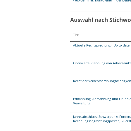
Web-Seminar: Kontoleihe in der Beitr
Auswahl nach Stichwo
Titel
Aktuelle Rechtsprechung - Up to date 
Optimierte Pfändung von Arbeitseink
Recht der Verkehrsordnungswidrigkei
Ermahnung, Abmahnung und Grundlage
Verwaltung
Jahresabschluss: Schwerpunkt Forder
Rechnungsabgrenzungsposten, Rückste