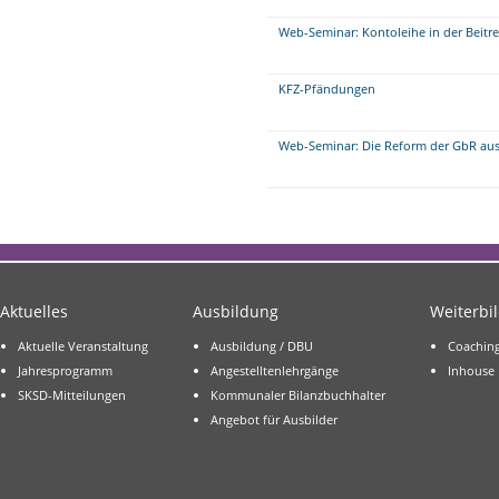
Web-Seminar: Kontoleihe in der Beitr
KFZ-Pfändungen
Web-Seminar: Die Reform der GbR aus 
Aktuelles
Ausbildung
Weiterbi
Aktuelle Veranstaltung
Ausbildung / DBU
Coachin
Jahresprogramm
Angestelltenlehrgänge
Inhouse
SKSD-Mitteilungen
Kommunaler Bilanzbuchhalter
Angebot für Ausbilder