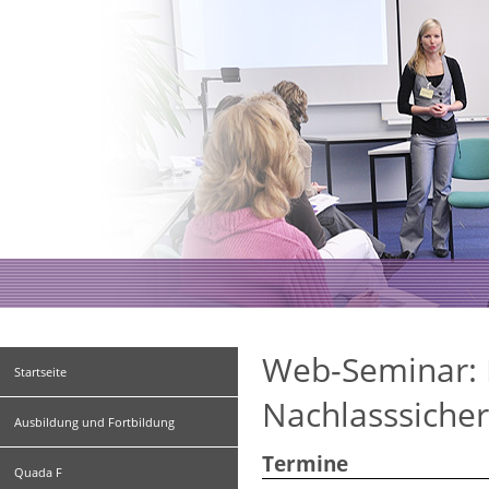
Web-Seminar: 
Startseite
Nachlasssiche
Ausbildung und Fortbildung
Termine
Quada F