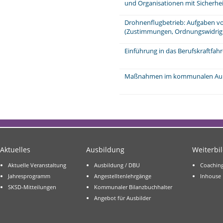
und Organisationen mit Sicherhei
Drohnenflugbetrieb: Aufgaben v
(Zustimmungen, Ordnungswidrig
Einführung in das Berufskraftfahr
Maßnahmen im kommunalen Außen
Aktuelles
Ausbildung
Weiterbi
Aktuelle Veranstaltung
Ausbildung / DBU
Coachin
Jahresprogramm
Angestelltenlehrgänge
Inhouse
SKSD-Mitteilungen
Kommunaler Bilanzbuchhalter
Angebot für Ausbilder