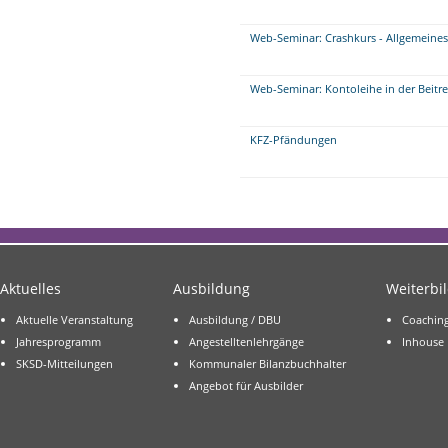
Web-Seminar: Crashkurs - Allgemeine
Web-Seminar: Kontoleihe in der Beitr
KFZ-Pfändungen
Aktuelles
Ausbildung
Weiterbi
Aktuelle Veranstaltung
Ausbildung / DBU
Coachin
Jahresprogramm
Angestelltenlehrgänge
Inhouse
SKSD-Mitteilungen
Kommunaler Bilanzbuchhalter
Angebot für Ausbilder