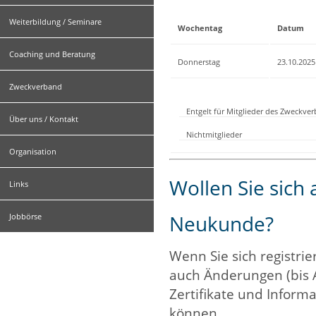
Weiterbildung / Seminare
Wochentag
Datum
Coaching und Beratung
Donnerstag
23.10.2025
Zweckverband
Entgelt für Mitglieder des Zweckve
Über uns / Kontakt
Nichtmitglieder
Organisation
Wollen Sie sich
Links
Neukunde?
Jobbörse
Wenn Sie sich registrie
auch Änderungen (bis 
Zertifikate und Informa
können.