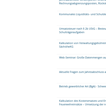
Rechnungsabgrenzungsposten, Rückste
Kommunales Liquiditäts- und Schul
Umsatzsteuer nach § 2b UStG – Beste
Schulträgeraufgaben
Kalkulation von Verwaltungsgebühren
SächsVwKG
Web-Seminar: Große Datenmengen aufb
Aktuelle Fragen zum Jahresabschluss 
Betrieb gewerblicher Art (BgA) - Schw
Kalkulation des Kostenersatzes und E
Feuerwehreinsätze – Umsetzung der 