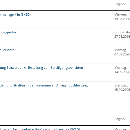
Beginn
rmanager/-in (SKSD)
Mittwoch,
19.08.2026
nungsprüfer
Donnersta
27.08.2026
r Bauhöfe
Montag,
07.09.2026
tung Schwerpunkt: Erstellung von Beteiligungsberichten
Montag,
14.09.2026
en und Straßen in der kommunalen Anlagenbuchhaltung
Dienstag,
15.09.2026
Beginn
fizierte/r Sachbearbeiter/in Kommunalhaushalt (SKSD)
Montag,