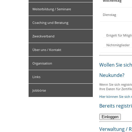
Wochentag
Weiterbildung / Seminare
Dienstag
Coaching und Beratung
Entgelt für Mitg
Zweckverband
Nichtmitglieder
Über uns / Kontakt
Organisation
Wollen Sie sic
Neukunde?
Links
Wenn Sie sich registr
Ihre Daten für Zertif
Jobbörse
Hier können Sie sich r
Bereits registr
Verwaltung / 