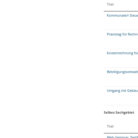
Titel
Kommunale/r Steue
Praxistag für Rech
Kostenrechnung fü
Beteiligungsverwal
Umgang mit Gebäud
Selbes Sachgebiet
Titel
Web-Seminar: Zerti