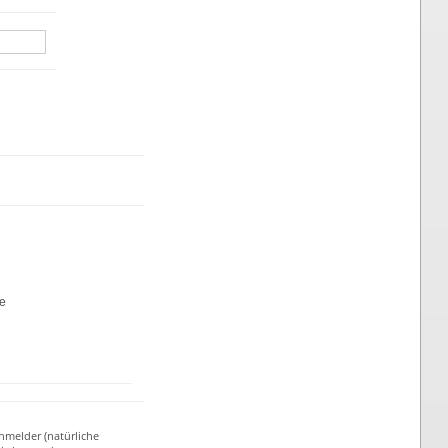
te
nmelder (natürliche