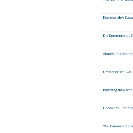
Kommunale/r Steue
Die Kommune als S
Aktuelle Rechtsprec
Umsatzsteuer - Gr
Praxistag für Rech
Optimierte Pfändun
"Wo kommen die Zah