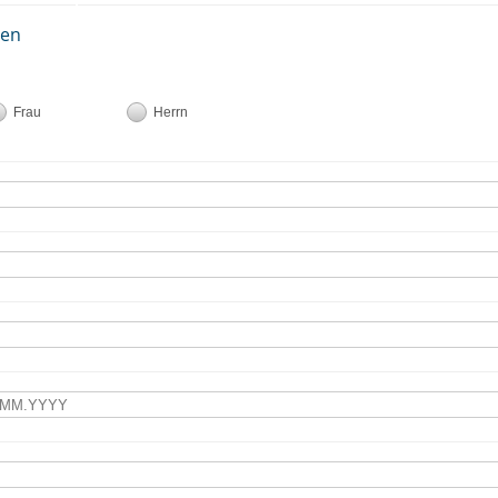
ten
Frau
Herrn