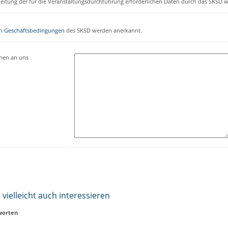
beitung der für die Veranstaltungsdurchführung erforderlichen Daten durch das SKSD w
n Geschäftsbedingungen
des SKSD werden anerkannt.
onen an uns
vielleicht auch interessieren
worten