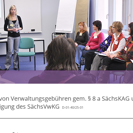
 von Verwaltungsgebühren gem. § 8 a SächsKAG 
tigung des SächsVwKG
D-01-40/25-01