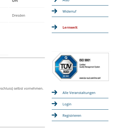
Ort
Widerruf
Dresden
Lernwelt
eschluss) selbst vornehmen.
Alle Veranstaltungen
Login
Registrieren