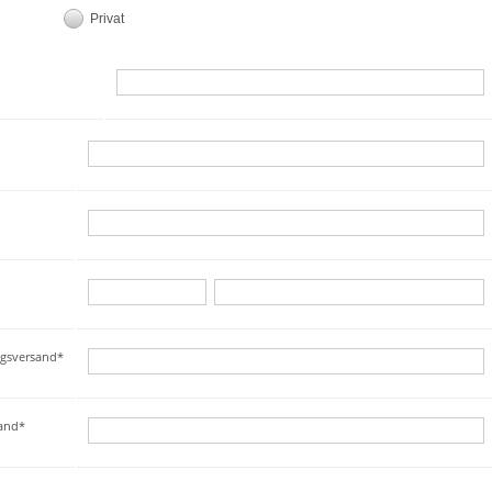
Privat
ngsversand*
sand*