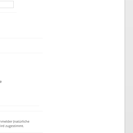
te
nmelder (natürliche
ird zugestimmt.