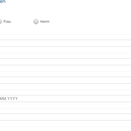
ten
Frau
Herrn