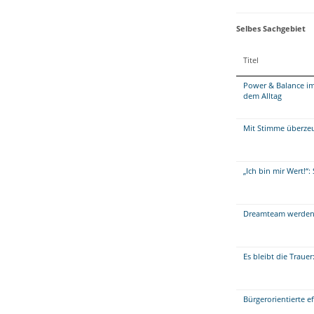
Selbes Sachgebiet
Titel
Power & Balance im
dem Alltag
Mit Stimme überzeug
„Ich bin mir Wert!“
Dreamteam werden 
Es bleibt die Traue
Bürgerorientierte 