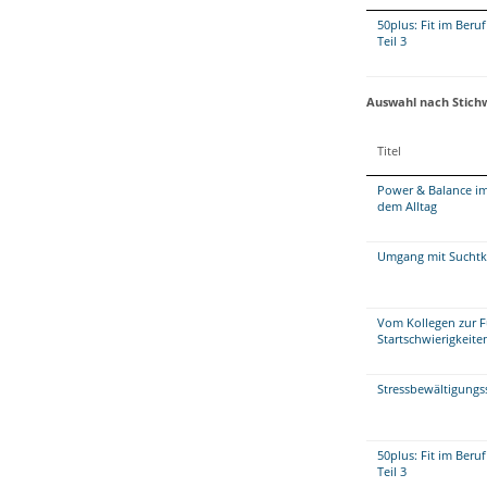
50plus: Fit im Beru
Teil 3
Auswahl nach Stich
Titel
Power & Balance im
dem Alltag
Umgang mit Suchtk
Vom Kollegen zur F
Startschwierigkeite
Stressbewältigungs
50plus: Fit im Beru
Teil 3