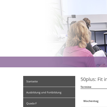
50plus: Fit 
Startseite
Termine
Ausbildung und Fortbildung
Wochentag
Quada F