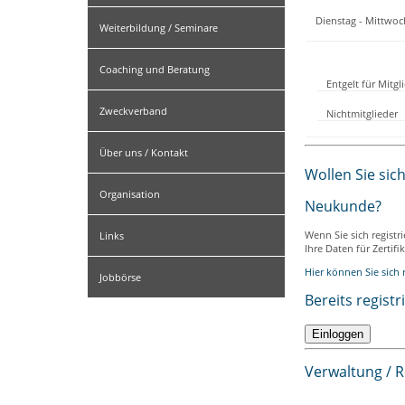
Dienstag - Mittwoc
Weiterbildung / Seminare
Coaching und Beratung
Entgelt für Mitg
Zweckverband
Nichtmitglieder
Über uns / Kontakt
Wollen Sie sic
Organisation
Neukunde?
Wenn Sie sich registr
Links
Ihre Daten für Zertif
Hier können Sie sich r
Jobbörse
Bereits registr
Verwaltung / 