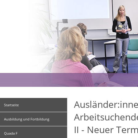
Ausländer:inne
Startseite
Arbeitsuchend
Ausbildung und Fortbildung
II - Neuer Ter
Quada F