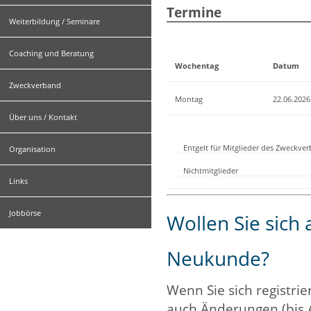
Termine
Weiterbildung / Seminare
Coaching und Beratung
Wochentag
Datum
Zweckverband
Montag
22.06.2026
Über uns / Kontakt
Entgelt für Mitglieder des Zweckve
Organisation
Nichtmitglieder
Links
Jobbörse
Wollen Sie sich
Neukunde?
Wenn Sie sich registrie
auch Änderungen (bis 