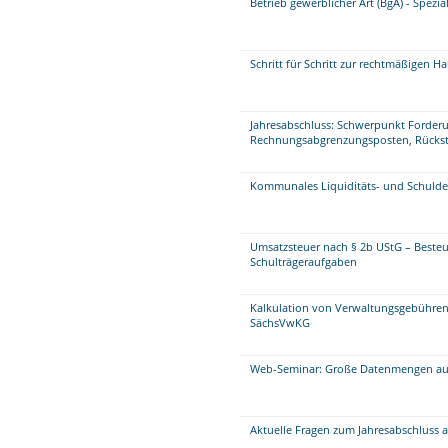
Betrieb gewerblicher Art (BgA) - Spezi
Schritt für Schritt zur rechtmäßigen H
Jahresabschluss: Schwerpunkt Forder
Rechnungsabgrenzungsposten, Rückste
Kommunales Liquiditäts- und Schul
Umsatzsteuer nach § 2b UStG – Beste
Schulträgeraufgaben
Kalkulation von Verwaltungsgebühren
SächsVwKG
Web-Seminar: Große Datenmengen aufb
Aktuelle Fragen zum Jahresabschluss 