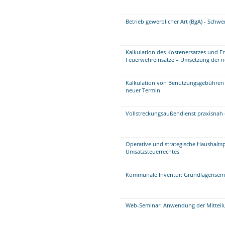
Betrieb gewerblicher Art (BgA) - Schw
Kalkulation des Kostenersatzes und E
Feuerwehreinsätze – Umsetzung der 
Kalkulation von Benutzungsgebühren 
neuer Termin
Vollstreckungsaußendienst praxisnah 
Operative und strategische Haushalts
Umsatzsteuerrechtes
Kommunale Inventur: Grundlagensem
Web-Seminar: Anwendung der Mitteilu