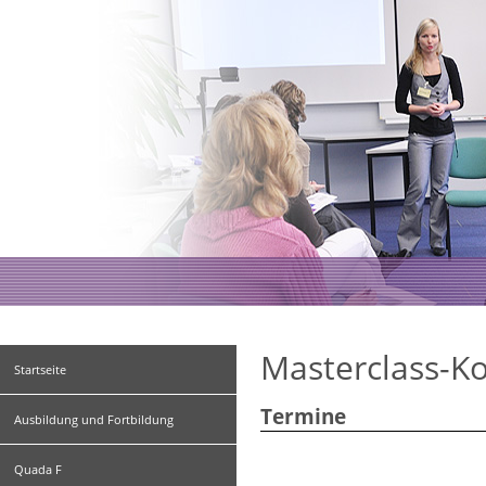
Masterclass-K
Startseite
Termine
Ausbildung und Fortbildung
Quada F