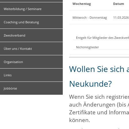
Wochentag
Datum
Weiterbildung / Seminare
Mittwoch - Donnerstag
11.03.2026
Coaching und Beratung
Zweckverband
Entgelt für Mitglieder des Zweckve
Nichtmitglieder
Über uns / Kontakt
Organisation
Wollen Sie sich
Links
Neukunde?
Jobbörse
Wenn Sie sich registrie
auch Änderungen (bis 
Zertifikate und Informa
können.