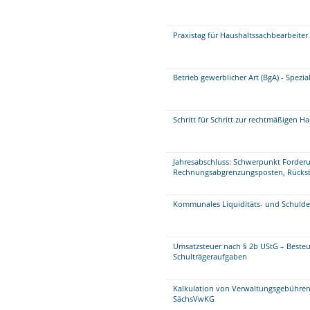
Praxistag für Haushaltssachbearbeite
Betrieb gewerblicher Art (BgA) - Spezi
Schritt für Schritt zur rechtmäßigen H
Jahresabschluss: Schwerpunkt Forder
Rechnungsabgrenzungsposten, Rückste
Kommunales Liquiditäts- und Schul
Umsatzsteuer nach § 2b UStG – Beste
Schulträgeraufgaben
Kalkulation von Verwaltungsgebühren
SächsVwKG