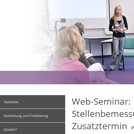
Web-Seminar: 
Startseite
Stellenbemess
Ausbildung und Fortbildung
Zusatztermin
w
Quada F