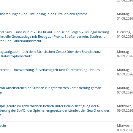
27.08.2026
 Anordnungen und Einführung in das Straßen-/Wegerecht
Montag,
31.08.2026
nd Gras…. und nun ?" – Das KCanG und seine Folgen – Teillegalisierung
Dienstag,
ktuelle Gesetzeslage mit Bezug zur Praxis, Straßenverkehr, Strafrecht,
01.09.2026
en und Fahrerlaubnisrecht
ugsaufgaben nach dem Sächsischen Gesetz über den Brandschutz,
Montag,
 Katastrophenschutz
07.09.2026
erecht – Überwachung, Zuverlässigkeit und Durchsetzung - Neues
Montag,
07.09.2026
on Arbeitsstellen an Straßen zur geforderten Zertifizierung gemäß
Montag,
en
07.09.2026
ielgeräte im gewerblichen Betrieb unter Berücksichtigung der 6.
Mittwoch,
erung der SpVO, der Spielhallengesetze der Länder, der GewO und des
09.09.2026
s
echt
Mittwoch,
09.09.2026