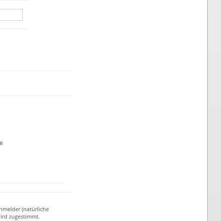
te
nmelder (natürliche
ird zugestimmt.