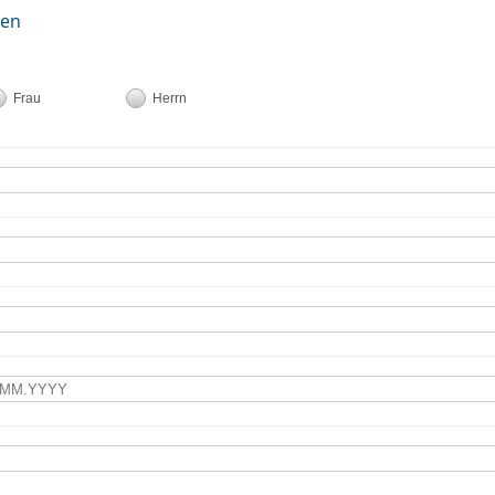
ten
Frau
Herrn