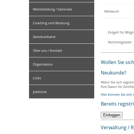
Weiterbildung / Seminare
Mittwoch
Coaching und Beratung
Entgelt für Mitg
Zweckverband
Nichtmitglieder
Über uns / Kontakt
Wollen Sie sic
Organisation
Neukunde?
Links
Wenn Sie sich registr
Ihre Daten für Zertif
Jobbörse
Hier können Sie sich r
Bereits registr
Verwaltung / 