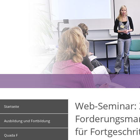
Web-Seminar: Z
Startseite
Forderungsman
Ausbildung und Fortbildung
für Fortgeschr
Quada F