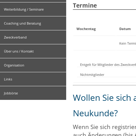
Termine
Weiterbildung / Seminare
Coaching und Beratung
Wochentag
Datum
Zweckverband
Kein Term
Über uns / Kontakt
Entgelt für Mitglieder des Zweckve
Organisation
Nichtmitglieder
Links
Jobbörse
Wollen Sie sich
Neukunde?
Wenn Sie sich registrie
auch Änderungen (bis 