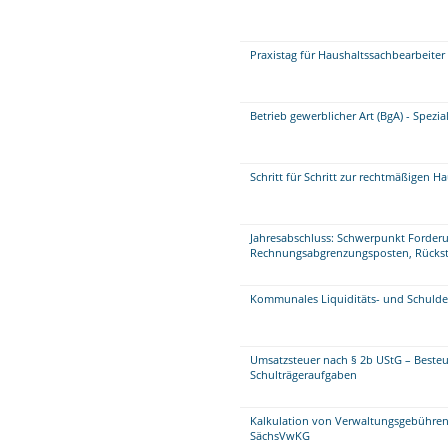
Praxistag für Haushaltssachbearbeite
Betrieb gewerblicher Art (BgA) - Spezi
Schritt für Schritt zur rechtmäßigen H
Jahresabschluss: Schwerpunkt Forder
Rechnungsabgrenzungsposten, Rückste
Kommunales Liquiditäts- und Schul
Umsatzsteuer nach § 2b UStG – Beste
Schulträgeraufgaben
Kalkulation von Verwaltungsgebühren
SächsVwKG