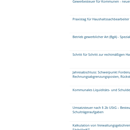
Gewerbesteuer für Kommunen - neue
Praxistag für Haushaltssachbearbeite
Betrieb gewerblicher Art (BgA) - Spezi
Schritt für Schritt zur rechtmäßigen H
Jahresabschluss: Schwerpunkt Forder
Rechnungsabgrenzungsposten, Rückste
Kommunales Liquiditäts- und Schul
Umsatzsteuer nach § 2b UStG – Beste
Schulträgeraufgaben
Kalkulation von Verwaltungsgebühren
SächsVwKG