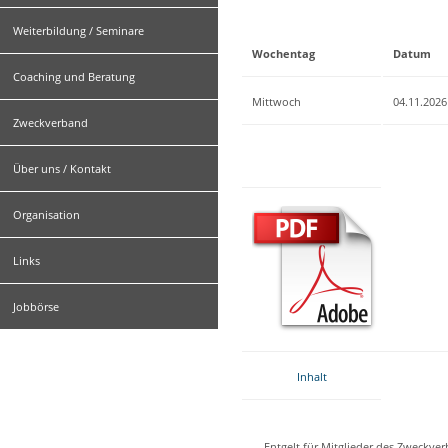
Weiterbildung / Seminare
Wochentag
Datum
Coaching und Beratung
Mittwoch
04.11.2026
Zweckverband
Über uns / Kontakt
Organisation
Links
Jobbörse
Inhalt
Entgelt für Mitglieder des Zweckve