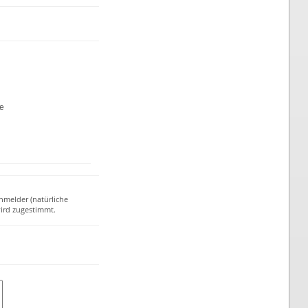
te
nmelder (natürliche
ird zugestimmt.