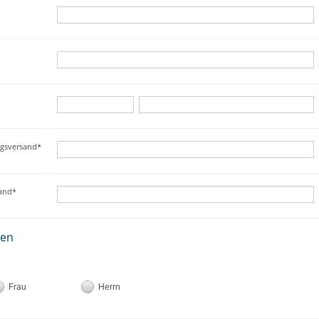
ngsversand*
sand*
ten
Frau
Herrn