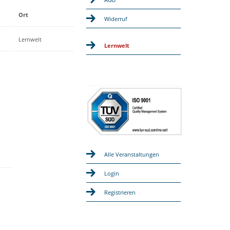
Ort
Widerruf
Lernwelt
Lernwelt
Alle Veranstaltungen
Login
Registrieren