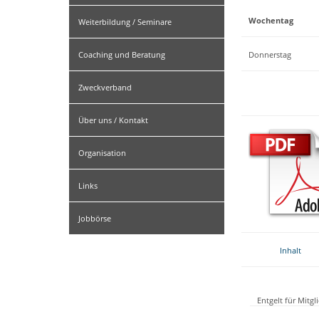
Wochentag
Weiterbildung / Seminare
Coaching und Beratung
Donnerstag
Zweckverband
Über uns / Kontakt
Organisation
Links
Jobbörse
Inhalt
Entgelt für Mitg