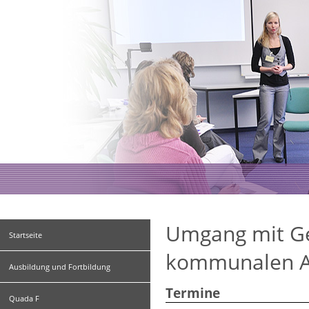
Umgang mit Ge
Startseite
kommunalen A
Ausbildung und Fortbildung
Termine
Quada F