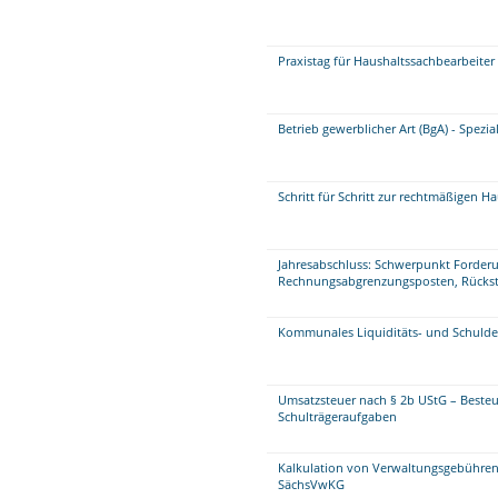
Praxistag für Haushaltssachbearbeite
Betrieb gewerblicher Art (BgA) - Spezi
Schritt für Schritt zur rechtmäßigen H
Jahresabschluss: Schwerpunkt Forder
Rechnungsabgrenzungsposten, Rückste
Kommunales Liquiditäts- und Schul
Umsatzsteuer nach § 2b UStG – Beste
Schulträgeraufgaben
Kalkulation von Verwaltungsgebühren
SächsVwKG