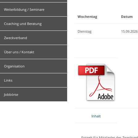
Weiterbildung / Seminare
Wochentag
Datum
Coaching und Beratung
Dienstag
15.09.2026
Zweckverband
Über uns / Kontakt
Organisation
Links
Jobbörse
Inhalt
Entgelt für Mitglieder des Zweckve