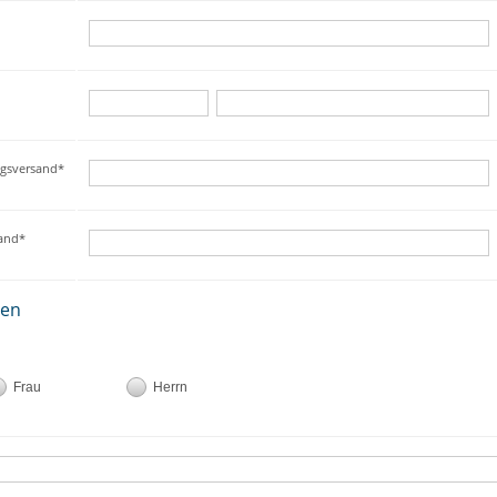
ngsversand*
sand*
ten
Frau
Herrn