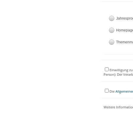
Jahrespr
Homepag
Themenm
Einwilligung zu
Person): Der Verar
Die
Allgemeine
Weitere Informati