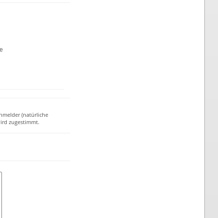
te
nmelder (natürliche
ird zugestimmt.