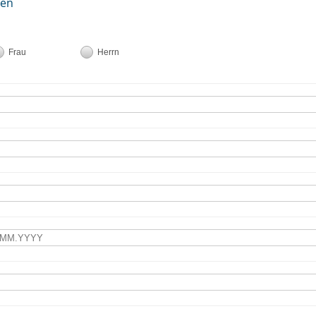
ten
Frau
Herrn