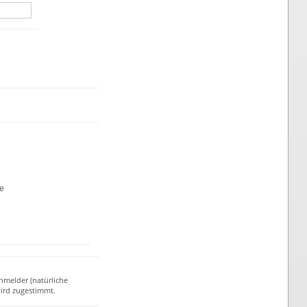
te
nmelder (natürliche
ird zugestimmt.