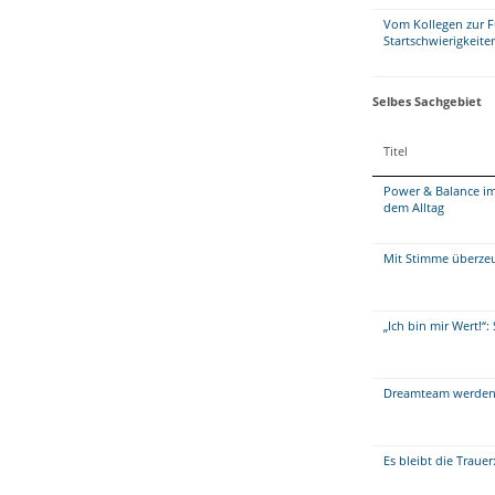
Vom Kollegen zur F
Startschwierigkeite
Selbes Sachgebiet
Titel
Power & Balance im
dem Alltag
Mit Stimme überzeug
„Ich bin mir Wert!“
Dreamteam werden 
Es bleibt die Traue