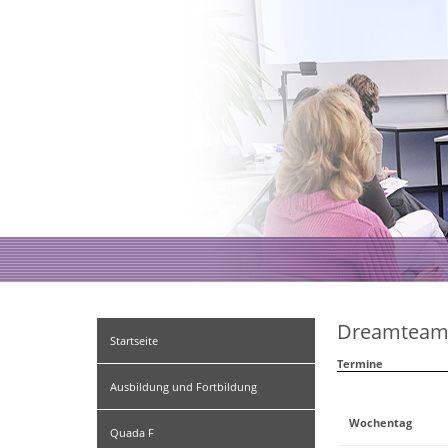
Dreamteam 
Startseite
Termine
Ausbildung und Fortbildung
Wochentag
Quada F