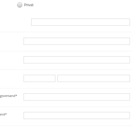
Privat
ngsversand*
sand*