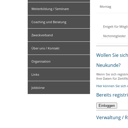
Montag
Weiterbildung / Seminare
Coaching und Beratung
Entgelt für Mitg
Zweckverband
Nichtmitglieder
Über uns / Kontakt
Wollen Sie sic
Organisation
Neukunde?
Wenn Sie sich registr
Links
Ihre Daten für Zertif
Hier können Sie sich r
Jobbörse
Bereits registr
Verwaltung / 