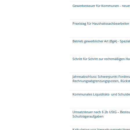
Gewerbesteuer für Kommunen - neue
Praxistag für Haushaltssachbearbeite
Betrieb gewerblicher Art (BgA) - Spezi
Schritt für Schritt zur rechtmäßigen H
Jahresabschluss: Schwerpunkt Forder
Rechnungsabgrenzungsposten, Rückste
Kommunales Liquiditäts- und Schul
Umsatzsteuer nach § 2b UStG – Beste
Schulträgeraufgaben
Kalkulation von Verwaltungsgebühren