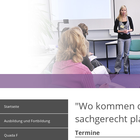
"Wo kommen di
Startseite
sachgerecht p
Ausbildung und Fortbildung
Termine
Quada F