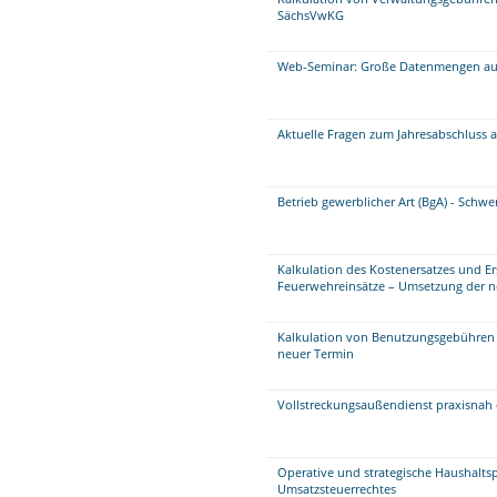
SächsVwKG
Web-Seminar: Große Datenmengen aufb
Aktuelle Fragen zum Jahresabschluss 
Betrieb gewerblicher Art (BgA) - Schw
Kalkulation des Kostenersatzes und E
Feuerwehreinsätze – Umsetzung der 
Kalkulation von Benutzungsgebühren 
neuer Termin
Vollstreckungsaußendienst praxisnah 
Operative und strategische Haushalts
Umsatzsteuerrechtes