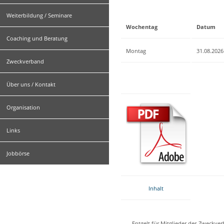
Weiterbildung / Seminare
Wochentag
Datum
Coaching und Beratung
Montag
31.08.2026
Zweckverband
Über uns / Kontakt
Organisation
Links
Jobbörse
Inhalt
Entgelt für Mitglieder des Zweckve