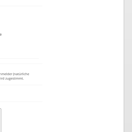
te
nmelder (natürliche
ird zugestimmt.