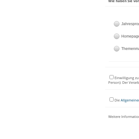
Wie haben Sie von
Jahrespr
Homepag
Themenm
Einwilligung zu
Person): Der Verar
Die
Allgemeine
Weitere Informati