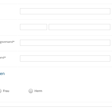
ngsversand*
sand*
ten
Frau
Herrn