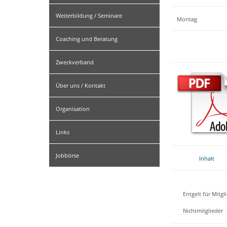
Weiterbildung / Seminare
Montag
Coaching und Beratung
Zweckverband
Über uns / Kontakt
Organisation
Links
Jobbörse
Inhalt
Entgelt für Mitg
Nichtmitglieder