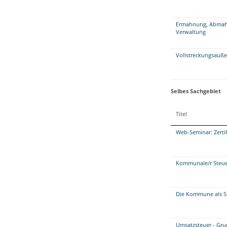
Ermahnung, Abmahn
Verwaltung
Vollstreckungsauße
Selbes Sachgebiet
Titel
Web-Seminar: Zerti
Kommunale/r Steue
Die Kommune als S
Umsatzsteuer - Gr