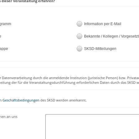
 dieser Veranstaltung erfahren?
ogramm
Information per E-Mail
e
Bekannte / Kollegen / Vorgesetz
appe
SKSD-Mitteilungen
r Datenverarbeitung durch die anmeldende Institution (juristische Person) bzw. Privata
beitung der für die Veranstaltungsdurchführung erforderlichen Daten durch das SKSD w
n Geschäftsbedingungen
des SKSD werden anerkannt.
onen an uns